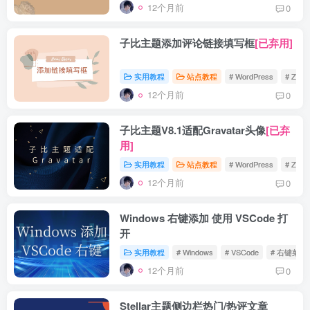
12个月前
0
子比主题添加评论链接填写框
[已弃用]
实用教程
站点教程
# WordPress
# Zibll
12个月前
0
子比主题V8.1适配Gravatar头像
[已弃
用]
实用教程
站点教程
# WordPress
# Zibll
12个月前
0
Windows 右键添加 使用 VSCode 打
开
实用教程
# Windows
# VSCode
# 右键菜单
12个月前
0
Stellar主题侧边栏热门/热评文章