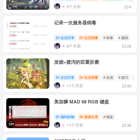
5个月前
4
记录一次服务器病毒
生活日常
生活琐事
# 病毒
# 漏洞
8个月前
25
发烧+腹泻的双重折磨
生活日常
生活琐事
# 发烧
# 腹泻
# 
11个月前
45
美加狮 MAD 68 RGB 键盘
福利好物
资源分享
# 键盘
11个月前
36