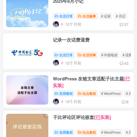
2025年8月小记
生活日常
生活趣事
# 记录
# 月记
12个月前
37
记录一次话费退费
生活日常
生活琐事
# 中国电信
# 话费
12个月前
43
WordPress 友链文章适配子比主题
[已
实装]
实用教程
站点教程
# WordPress
# Zibll
12个月前
8
子比评论区评论嵌套
[已实装]
实用教程
站点教程
# WordPress
# Zibll