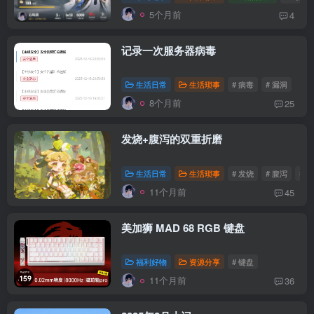
5个月前
4
记录一次服务器病毒
生活日常
生活琐事
# 病毒
# 漏洞
8个月前
25
发烧+腹泻的双重折磨
生活日常
生活琐事
# 发烧
# 腹泻
# 
11个月前
45
美加狮 MAD 68 RGB 键盘
福利好物
资源分享
# 键盘
11个月前
36