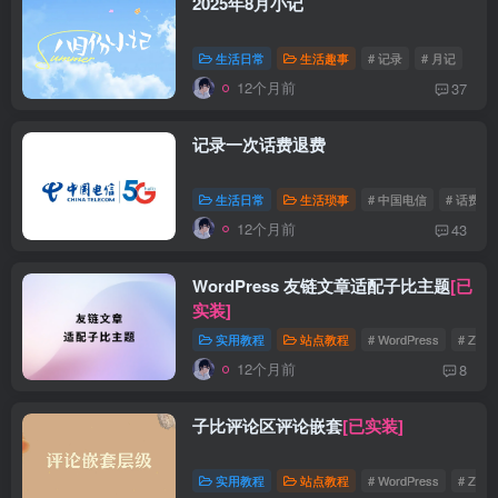
2025年8月小记
生活日常
生活趣事
# 记录
# 月记
12个月前
37
记录一次话费退费
生活日常
生活琐事
# 中国电信
# 话费
12个月前
43
WordPress 友链文章适配子比主题
[已
实装]
实用教程
站点教程
# WordPress
# Zibll
12个月前
8
子比评论区评论嵌套
[已实装]
实用教程
站点教程
# WordPress
# Zibll