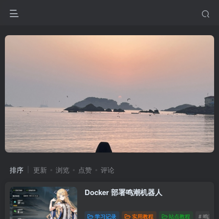
排序
更新
浏览
点赞
评论
Docker 部署鸣潮机器人
学习记录
实用教程
站点教程
# 鸣潮