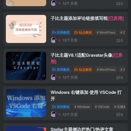
12个月前
0
子比主题添加评论链接填写框
[已弃用]
实用教程
站点教程
# WordPress
# Zibll
12个月前
0
子比主题V8.1适配Gravatar头像
[已弃
用]
实用教程
站点教程
# WordPress
# Zibll
12个月前
0
Windows 右键添加 使用 VSCode 打
开
实用教程
# Windows
# VSCode
# 右键菜单
12个月前
0
Stellar主题侧边栏热门/热评文章