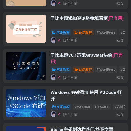
12个月前
0
子比主题添加评论链接填写框
[已弃用]
实用教程
站点教程
# WordPress
# Zibll
12个月前
0
子比主题V8.1适配Gravatar头像
[已弃
用]
实用教程
站点教程
# WordPress
# Zibll
12个月前
0
Windows 右键添加 使用 VSCode 打
开
实用教程
# Windows
# VSCode
# 右键菜单
12个月前
0
Stellar主题侧边栏热门/热评文章