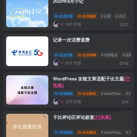
2025年8月小记
生活日常
生活趣事
# 记录
# 月记
12个月前
37
记录一次话费退费
生活日常
生活琐事
# 中国电信
# 话费
12个月前
43
WordPress 友链文章适配子比主题
[已
实装]
实用教程
站点教程
# WordPress
# Zibll
12个月前
8
子比评论区评论嵌套
[已实装]
实用教程
站点教程
# WordPress
# Zibll