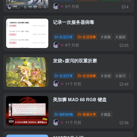
5个月前
4
记录一次服务器病毒
生活日常
生活琐事
# 病毒
# 漏洞
8个月前
25
发烧+腹泻的双重折磨
生活日常
生活琐事
# 发烧
# 腹泻
# 
11个月前
45
美加狮 MAD 68 RGB 键盘
福利好物
资源分享
# 键盘
11个月前
36