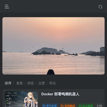
排序
更新
浏览
点赞
评论
Docker 部署鸣潮机器人
学习记录
实用教程
站点教程
# 鸣潮