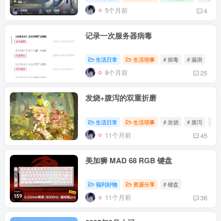
5个月前
4
记录一次服务器病毒
生活日常
生活琐事
# 病毒
# 漏洞
8个月前
25
发烧+腹泻的双重折磨
生活日常
生活琐事
# 发烧
# 腹泻
# 
11个月前
45
美加狮 MAD 68 RGB 键盘
福利好物
资源分享
# 键盘
11个月前
36