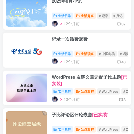
2025年8月小记
生活日常
生活趣事
# 记录
# 月记
12个月前
37
记录一次话费退费
生活日常
生活琐事
# 中国电信
# 话费
12个月前
43
WordPress 友链文章适配子比主题
[已
实装]
实用教程
站点教程
# WordPress
# Zibll
12个月前
8
子比评论区评论嵌套
[已实装]
实用教程
站点教程
# WordPress
# Zibll