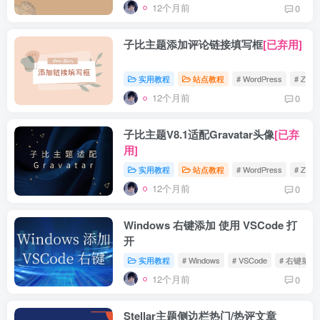
12个月前
0
子比主题添加评论链接填写框
[已弃用]
实用教程
站点教程
# WordPress
# Zibll
12个月前
0
子比主题V8.1适配Gravatar头像
[已弃
用]
实用教程
站点教程
# WordPress
# Zibll
12个月前
0
Windows 右键添加 使用 VSCode 打
开
实用教程
# Windows
# VSCode
# 右键菜单
12个月前
0
Stellar主题侧边栏热门/热评文章