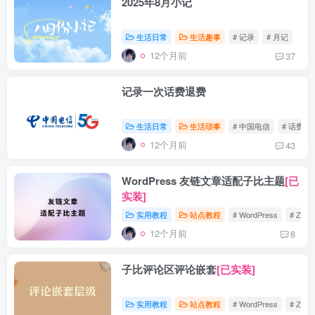
2025年8月小记
生活日常
生活趣事
# 记录
# 月记
12个月前
37
记录一次话费退费
生活日常
生活琐事
# 中国电信
# 话费
12个月前
43
WordPress 友链文章适配子比主题
[已
实装]
实用教程
站点教程
# WordPress
# Zibll
12个月前
8
子比评论区评论嵌套
[已实装]
实用教程
站点教程
# WordPress
# Zibll