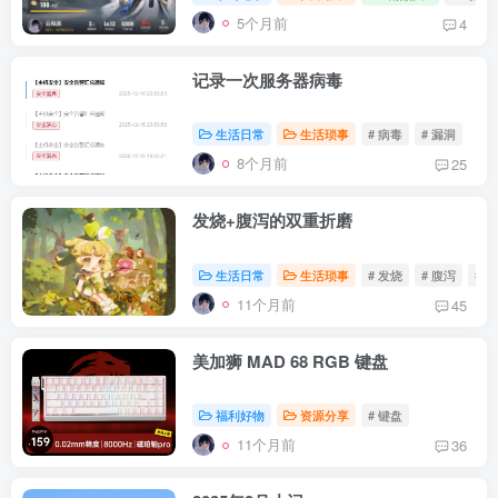
5个月前
4
记录一次服务器病毒
生活日常
生活琐事
# 病毒
# 漏洞
8个月前
25
发烧+腹泻的双重折磨
生活日常
生活琐事
# 发烧
# 腹泻
# 
11个月前
45
美加狮 MAD 68 RGB 键盘
福利好物
资源分享
# 键盘
11个月前
36