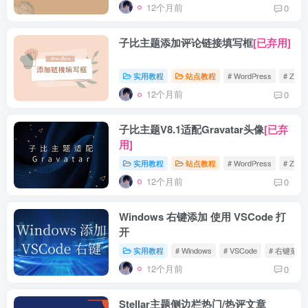
12个月前
0
子比主题添加评论链接填写框
[已弃用]
实用教程
站点教程
# WordPress
# Zibll
12个月前
0
子比主题V8.1适配Gravatar头像
[已弃
用]
实用教程
站点教程
# WordPress
# Zibll
12个月前
0
Windows 右键添加 使用 VSCode 打
开
实用教程
# Windows
# VSCode
# 右键菜单
12个月前
0
Stellar主题侧边栏热门/热评文章