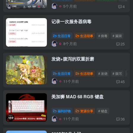
5个月前
4
记录一次服务器病毒
生活日常
生活琐事
# 病毒
# 漏洞
8个月前
25
发烧+腹泻的双重折磨
生活日常
生活琐事
# 发烧
# 腹泻
# 
11个月前
45
美加狮 MAD 68 RGB 键盘
福利好物
资源分享
# 键盘
11个月前
36