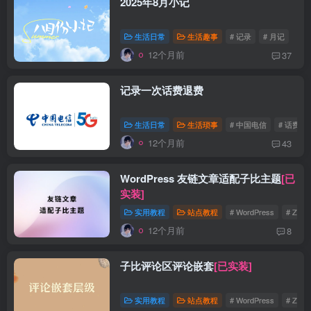
2025年8月小记
生活日常
生活趣事
# 记录
# 月记
12个月前
37
记录一次话费退费
生活日常
生活琐事
# 中国电信
# 话费
12个月前
43
WordPress 友链文章适配子比主题
[已
实装]
实用教程
站点教程
# WordPress
# Zibll
12个月前
8
子比评论区评论嵌套
[已实装]
实用教程
站点教程
# WordPress
# Zibll