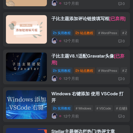
12个月前
0
子比主题添加评论链接填写框
[已弃用]
实用教程
站点教程
# WordPress
# Zibll
12个月前
0
子比主题V8.1适配Gravatar头像
[已弃
用]
实用教程
站点教程
# WordPress
# Zibll
12个月前
0
Windows 右键添加 使用 VSCode 打
开
实用教程
# Windows
# VSCode
# 右键菜单
12个月前
0
Stellar主题侧边栏热门/热评文章