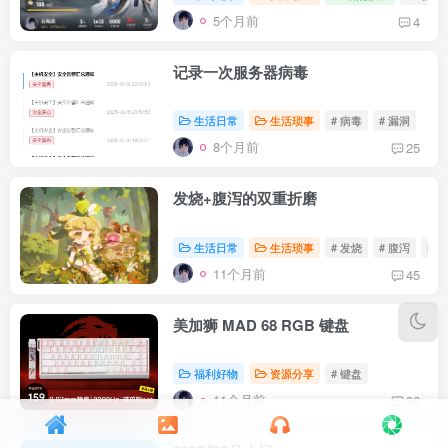
5个月前
4
记录一次服务器病毒
生活日常
生活琐事
# 病毒
# 漏洞
8个月前
25
发烧+腹泻的双重折磨
生活日常
生活琐事
# 发烧
# 腹泻
# 
11个月前
45
美加狮 MAD 68 RGB 键盘
福利好物
资源分享
# 键盘
11个月前
36