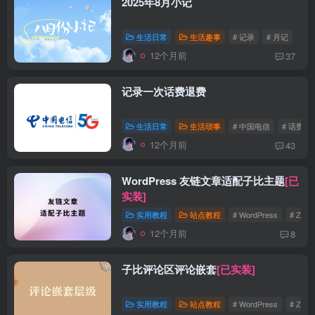
2025年8月小记
生活日常
生活趣事
# 记录
# 月记
12个月前
37
记录一次话费退费
生活日常
生活琐事
# 中国电信
# 话费
12个月前
43
WordPress 友链文章适配子比主题
[已
实装]
实用教程
站点教程
# WordPress
# Zibll
12个月前
8
子比评论区评论嵌套
[已实装]
实用教程
站点教程
# WordPress
# Zibll