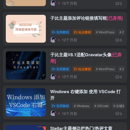
12个月前
0
子比主题添加评论链接填写框
[已弃用]
实用教程
站点教程
# WordPress
# Zibll
12个月前
0
子比主题V8.1适配Gravatar头像
[已弃
用]
实用教程
站点教程
# WordPress
# Zibll
12个月前
0
Windows 右键添加 使用 VSCode 打
开
实用教程
# Windows
# VSCode
# 右键菜单
12个月前
0
Stellar主题侧边栏热门/热评文章