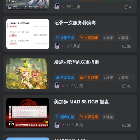
5个月前
4
记录一次服务器病毒
生活日常
生活琐事
# 病毒
# 漏洞
8个月前
25
发烧+腹泻的双重折磨
生活日常
生活琐事
# 发烧
# 腹泻
# 
11个月前
45
美加狮 MAD 68 RGB 键盘
福利好物
资源分享
# 键盘
11个月前
36