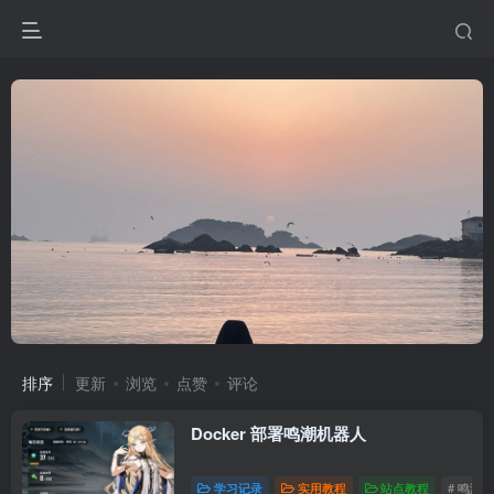
排序
更新
浏览
点赞
评论
Docker 部署鸣潮机器人
学习记录
实用教程
站点教程
# 鸣潮