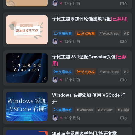
12个月前
0
子比主题添加评论链接填写框
[已弃用]
实用教程
站点教程
# WordPress
# Zibll
12个月前
0
子比主题V8.1适配Gravatar头像
[已弃
用]
实用教程
站点教程
# WordPress
# Zibll
12个月前
0
Windows 右键添加 使用 VSCode 打
开
实用教程
# Windows
# VSCode
# 右键菜单
12个月前
0
Stellar主题侧边栏热门/热评文章