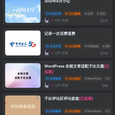
2025年8月小记
生活日常
生活趣事
# 记录
# 月记
12个月前
37
记录一次话费退费
生活日常
生活琐事
# 中国电信
# 话费
12个月前
43
WordPress 友链文章适配子比主题
[已
实装]
实用教程
站点教程
# WordPress
# Zibll
12个月前
8
子比评论区评论嵌套
[已实装]
实用教程
站点教程
# WordPress
# Zibll