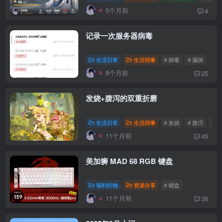
5个月前
4
记录一次服务器病毒
生活日常
生活琐事
# 病毒
# 漏洞
8个月前
25
发烧+腹泻的双重折磨
生活日常
生活琐事
# 发烧
# 腹泻
# 
11个月前
45
美加狮 MAD 68 RGB 键盘
福利好物
资源分享
# 键盘
11个月前
36