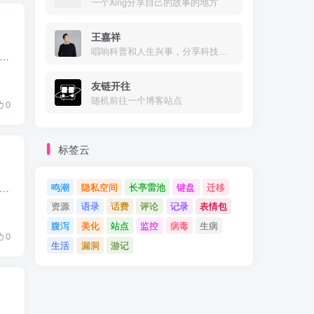
一个Xing分享自己的故事的地方
王嘉祥
唱响科普和人生兴事，分享科技与美好生活
，子比主题并不适配Gravatar头像，也去询问过作者，给的答复是暂不考虑，所以只能自己动手了。 参考文献 参考登山亦有道博客的文章《子比主题使用Cravatar代替原有头像》 修改教程...
友链开往
随机前往一个博客站点
0
标签云
鸣潮
隐私空间
长亭雷池
键盘
迁移
差不多了，也就没再折腾。今天友链需要更新，就两分钟添加Git提交一下服务器就好，结果发现右键没有VSCode打开文件夹了，这样就有点不太方便了，Bing搜索了一下，发现修改注册表...
资源
语录
话费
评论
记录
表情包
腹泻
美化
站点
监控
病毒
生病
0
生活
漏洞
游记