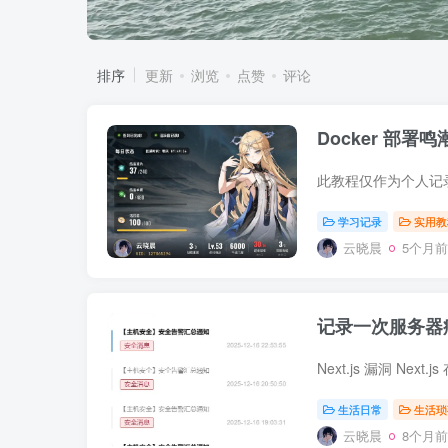
排序
更新
浏览
点赞
评论
Docker 部署
学习记录
实用教
云晓晨
5个月前
记录一次服务器
生活日常
生活琐
云晓晨
8个月前