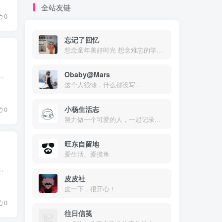
全站友链
0
忘记了回忆
想念童年美好时光 想念难忘的学生时代 想念初恋的感觉
Obaby@Mars
娃，而且 WordPress 的最大嵌套数量为10，这就导致10层嵌套后只能开新的评论楼层。 解决方案...
这个人很懒，什么都没写...
小杨生活志
0
努力做一个可爱的人，一起记录美好的生活！
旺东自留地
爱生活、爱摸鱼
t/themes/zibll/template/comments.php 搜索 邮箱 找到评论区填写框位置，代码添加位置...
皮皮社
皮一下，很开心！
0
往日信笺