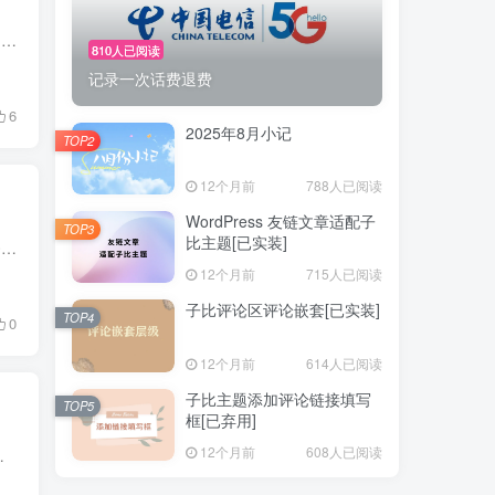
月初 7月在学校多待了一个月，8月才回的家。回到家两三天，姐姐也带着孩子在家里过百天，两个多月的小娃娃是真难照顾，晚上还要起来喂奶，姐姐说就是太熬得慌。有了小孩子花钱和瀑布一样，哪哪...
810人已阅读
记录一次话费退费
6
2025年8月小记
TOP2
12个月前
788人已阅读
WordPress 友链文章适配子
TOP3
比主题[已实装]
今天早上一醒来，就收到了中国电信发来的欠费通知 以为是套餐扣费，就没多想直接充值了50元话费。早上吃完饭打开中国电信APP想看看这个月话费多少，不看不知道一看吓一跳，这个月话费高达90+（...
12个月前
715人已阅读
子比评论区评论嵌套[已实装]
TOP4
0
12个月前
614人已阅读
子比主题添加评论链接填写
TOP5
框[已弃用]
12个月前
608人已阅读
 v1.1 底部翻页无法更新按钮列表 v1.2 优化UI、将定...