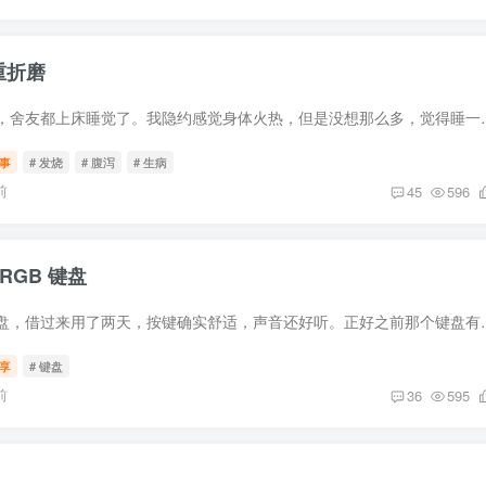
重折磨
事情起因是一个晚上，舍友都上床睡觉了。我隐约感觉身体火热，但是没想那
事
# 发烧
# 腹泻
# 生病
前
45
596
 RGB 键盘
最近舍友换了新的键盘，借过来用了两天，按键确实舒适，声音还好听。正好之
享
# 键盘
前
36
595