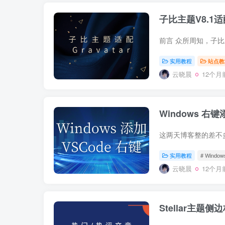
子比主题V8.1适配
实用教程
站点教
云晓晨
12个月
Windows 右键
实用教程
# Window
云晓晨
12个月
Stellar主题