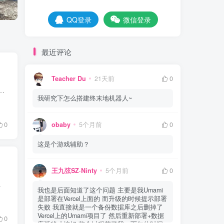
QQ登录
微信登录
最近评论
Teacher Du
21天前
0
含有大量自定义变量代码！ 大家新年快乐！！又好久没有写文章了 此教程不仅可以搭建鸣潮机器人，可以使用其他插件，例如终...
我研究下怎么搭建终末地机器人~
0
obaby
5个月前
0
这是个游戏辅助？
王九弦SZ·Ninty
5个月前
0
被评为 CVSS 最高风险等级 ...
我也是后面知道了这个问题 主要是我Umami
是部署在Vercel上面的 而升级的时候提示部署
失败 我直接就是一个备份数据库之后删掉了
Vercel上的Umami项目了 然后重新部署+数据
0
库迁移才搞好 整个过程花了我一下午的时间