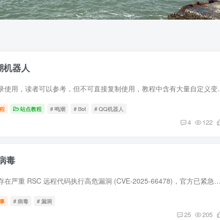
鸣潮机器人
此教程仅作为个人记录使用，读者可以参考，但不可直接复制使用，教程中
程
站点教程
# 鸣潮
# Bot
# QQ机器人
4
122
病毒
Next.js 漏洞 Next.js 存在严重 RSC 远程代码执行高危漏洞 (CVE-2025-66478)，官方已紧急发布修复，建议 Next.js 15/16 及部分 14.x Canary 用户立即升级。 这个漏洞
事
# 病毒
# 漏洞
25
205