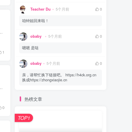
Teacher Du
5个月前
0
咱钟姐回来啦！
么多，觉得睡一觉就好了，结果第二天一起床就发烧到 39.4℃ 。去医院输了水，退烧了也没那么难受了。结果剩下几天一直腹...
obaby
5个月前
0
嗯嗯 是哒
1
obaby
5个月前
0
亲，请帮忙换下链接吧。 https://h4ck.org.cn
换成https://zhongxiaojie.cn
前那个键盘有的按键断触，就干脆出掉购入了标题这款键盘。这款键盘也有对应的 Pro 款，区别是 Pro 款是全铝外壳，但是...
热榜文章
0
TOP1