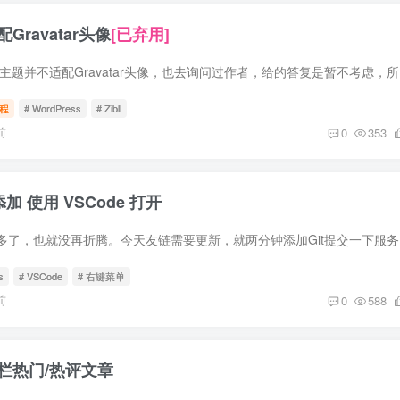
Gravatar头像
[已弃用]
前言 众所周知
程
# WordPress
# Zibll
前
0
353
添加 使用 VSCode 打开
这两天博客整的
s
# VSCode
# 右键菜单
前
0
588
侧边栏热门/热评文章