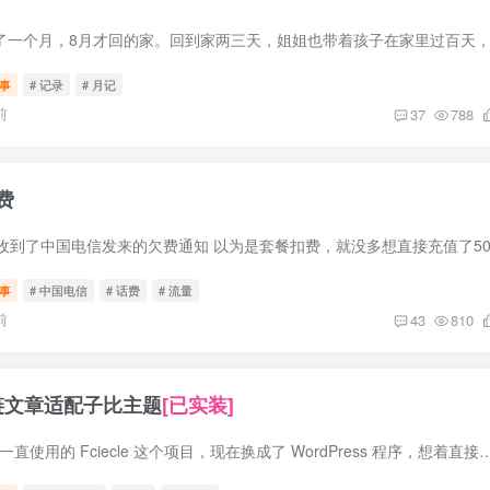
事
# 记录
# 月记
前
37
788
费
事
# 中国电信
# 话费
# 流量
前
43
810
 友链文章适配子比主题
[已实装]
前言 之前的友链文章一直使用的 Fciecle 这个项目，现在换成了 WordPress 程序，想着直接调用 WordPress 接口和数据库更方便管理。 修订历史