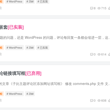
程
# WordPress
# Zibll
# 已实装
前
8
715
嵌套
[已实装]
前言 不知道是子比主题的问题，还是 WordPress 的问题，评论每回复一条都会缩进一层，这就导致无限套
程
# WordPress
# Zibll
# 已实装
前
0
614
论链接填写框
[已弃用]
参考登山亦有道博客的文章《子比主题评论区添加网址填写框》 修改 comments.php 文件 文件位置 wp-conten
程
# WordPress
# Zibll
前
0
608