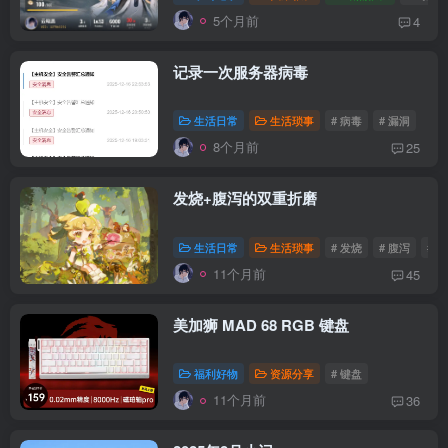
5个月前
4
记录一次服务器病毒
生活日常
生活琐事
# 病毒
# 漏洞
8个月前
25
发烧+腹泻的双重折磨
生活日常
生活琐事
# 发烧
# 腹泻
# 
11个月前
45
美加狮 MAD 68 RGB 键盘
福利好物
资源分享
# 键盘
11个月前
36