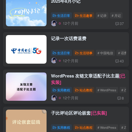
2025年8月小记
生活日常
生活趣事
# 记录
# 月记
12个月前
37
记录一次话费退费
生活日常
生活琐事
# 中国电信
# 话费
12个月前
43
WordPress 友链文章适配子比主题
[已
实装]
实用教程
站点教程
# WordPress
# Zibll
12个月前
8
子比评论区评论嵌套
[已实装]
实用教程
站点教程
# WordPress
# Zibll