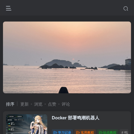
排序
更新
浏览
点赞
评论
Docker 部署鸣潮机器人
学习记录
实用教程
站点教程
# 鸣潮