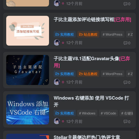
12个月前
0
子比主题添加评论链接填写框
[已弃用]
实用教程
站点教程
# WordPress
# Zibll
12个月前
0
子比主题V8.1适配Gravatar头像
[已弃
用]
实用教程
站点教程
# WordPress
# Zibll
12个月前
0
Windows 右键添加 使用 VSCode 打
开
实用教程
# Windows
# VSCode
# 右键菜单
12个月前
0
Stellar主题侧边栏热门/热评文章