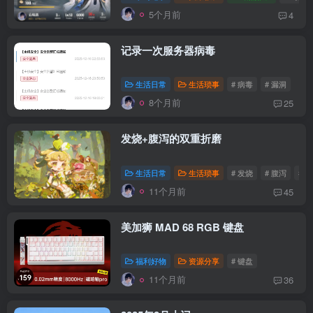
5个月前
4
记录一次服务器病毒
生活日常
生活琐事
# 病毒
# 漏洞
8个月前
25
发烧+腹泻的双重折磨
生活日常
生活琐事
# 发烧
# 腹泻
# 
11个月前
45
美加狮 MAD 68 RGB 键盘
福利好物
资源分享
# 键盘
11个月前
36