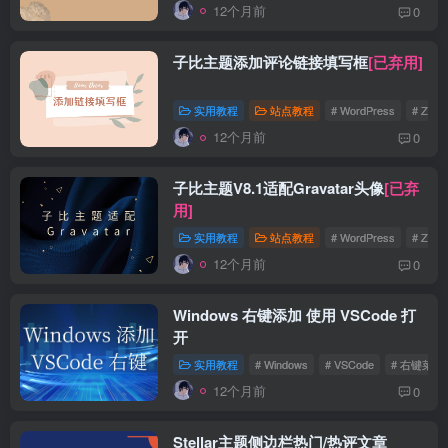
12个月前
0
子比主题添加评论链接填写框
[已弃用]
实用教程
站点教程
# WordPress
# Zibll
12个月前
0
子比主题V8.1适配Gravatar头像
[已弃
用]
实用教程
站点教程
# WordPress
# Zibll
12个月前
0
Windows 右键添加 使用 VSCode 打
开
实用教程
# Windows
# VSCode
# 右键菜单
12个月前
0
Stellar主题侧边栏热门/热评文章