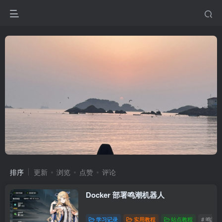
排序
更新
浏览
点赞
评论
Docker 部署鸣潮机器人
学习记录
实用教程
站点教程
# 鸣潮