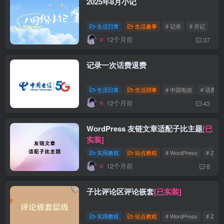
2025年8月小记
生活日常
生活趣事
# 记录
# 月记
12个月前
37
记录一次话费退费
生活日常
生活琐事
# 中国电信
# 话费
12个月前
43
WordPress 友链文章适配子比主题
[已
实装]
实用教程
站点教程
# WordPress
# Zibll
12个月前
8
子比评论区评论嵌套
[已实装]
实用教程
站点教程
# WordPress
# Zibll