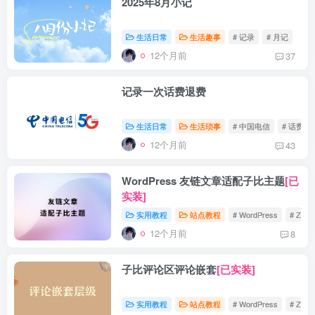
2025年8月小记
生活日常
生活趣事
# 记录
# 月记
12个月前
37
记录一次话费退费
生活日常
生活琐事
# 中国电信
# 话费
12个月前
43
WordPress 友链文章适配子比主题
[已
实装]
实用教程
站点教程
# WordPress
# Zibll
12个月前
8
子比评论区评论嵌套
[已实装]
实用教程
站点教程
# WordPress
# Zibll