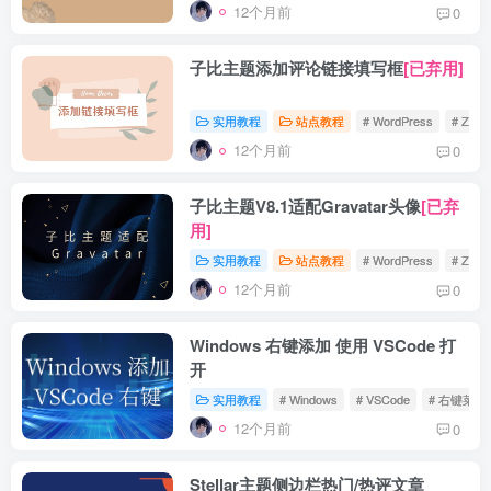
12个月前
0
子比主题添加评论链接填写框
[已弃用]
实用教程
站点教程
# WordPress
# Zibll
12个月前
0
子比主题V8.1适配Gravatar头像
[已弃
用]
实用教程
站点教程
# WordPress
# Zibll
12个月前
0
Windows 右键添加 使用 VSCode 打
开
实用教程
# Windows
# VSCode
# 右键菜单
12个月前
0
Stellar主题侧边栏热门/热评文章