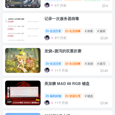
5个月前
4
记录一次服务器病毒
生活日常
生活琐事
# 病毒
# 漏洞
8个月前
25
发烧+腹泻的双重折磨
生活日常
生活琐事
# 发烧
# 腹泻
# 
11个月前
45
美加狮 MAD 68 RGB 键盘
福利好物
资源分享
# 键盘
11个月前
36