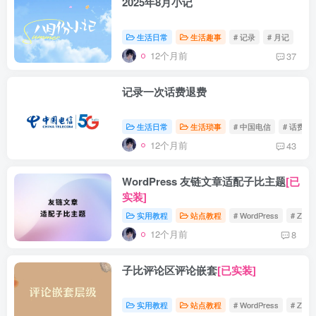
2025年8月小记
生活日常
生活趣事
# 记录
# 月记
12个月前
37
记录一次话费退费
生活日常
生活琐事
# 中国电信
# 话费
12个月前
43
WordPress 友链文章适配子比主题
[已
实装]
实用教程
站点教程
# WordPress
# Zibll
12个月前
8
子比评论区评论嵌套
[已实装]
实用教程
站点教程
# WordPress
# Zibll