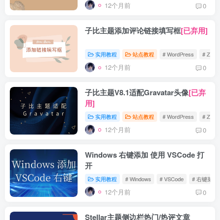
12个月前
0
子比主题添加评论链接填写框
[已弃用]
实用教程
站点教程
# WordPress
# Zibll
12个月前
0
子比主题V8.1适配Gravatar头像
[已弃
用]
实用教程
站点教程
# WordPress
# Zibll
12个月前
0
Windows 右键添加 使用 VSCode 打
开
实用教程
# Windows
# VSCode
# 右键菜单
12个月前
0
Stellar主题侧边栏热门/热评文章