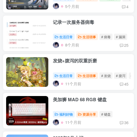
5个月前
4
记录一次服务器病毒
生活日常
生活琐事
# 病毒
# 漏洞
8个月前
25
发烧+腹泻的双重折磨
生活日常
生活琐事
# 发烧
# 腹泻
# 
11个月前
45
美加狮 MAD 68 RGB 键盘
福利好物
资源分享
# 键盘
11个月前
36