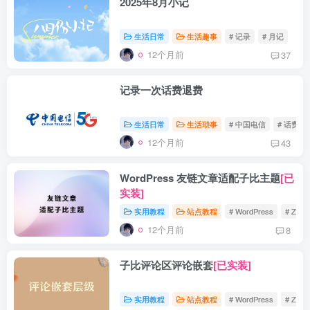
2025年8月小记
生活日常
生活趣事
# 记录
# 月记
12个月前
37
记录一次话费退费
生活日常
生活琐事
# 中国电信
# 话费
12个月前
43
WordPress 友链文章适配子比主题
[已
实装]
实用教程
站点教程
# WordPress
# Zibll
12个月前
8
子比评论区评论嵌套
[已实装]
实用教程
站点教程
# WordPress
# Zibll