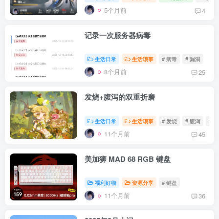
5个月前
4
记录一次服务器病毒
生活日常
生活琐事
# 病毒
# 漏洞
8个月前
25
发烧+腹泻的双重折磨
生活日常
生活琐事
# 发烧
# 腹泻
# 
11个月前
45
美加狮 MAD 68 RGB 键盘
福利好物
资源分享
# 键盘
11个月前
36