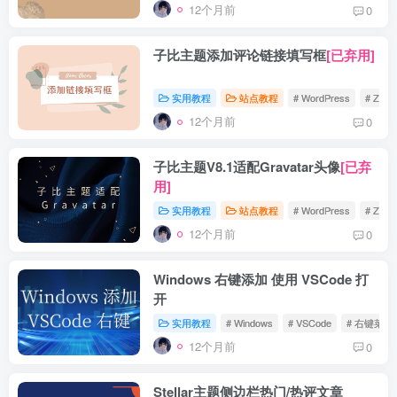
12个月前
0
子比主题添加评论链接填写框
[已弃用]
实用教程
站点教程
# WordPress
# Zibll
12个月前
0
子比主题V8.1适配Gravatar头像
[已弃
用]
实用教程
站点教程
# WordPress
# Zibll
12个月前
0
Windows 右键添加 使用 VSCode 打
开
实用教程
# Windows
# VSCode
# 右键菜单
12个月前
0
Stellar主题侧边栏热门/热评文章