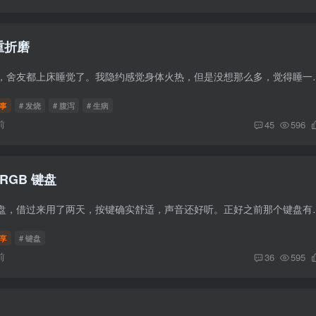
重折磨
事情起因是一个晚上，舍友都上床睡觉了。我隐约感觉身体火热，但是没想那
事
# 发烧
# 腹泻
# 生病
前
45
596
 RGB 键盘
最近舍友换了新的键盘，借过来用了两天，按键确实舒适，声音还好听。正好之
享
# 键盘
前
36
595