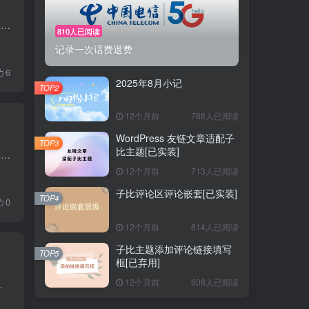
月初 7月在学校多待了一个月，8月才回的家。回到家两三天，姐姐也带着孩子在家里过百天，两个多月的小娃娃是真难照顾，晚上还要起来喂奶，姐姐说就是太熬得慌。有了小孩子花钱和瀑布一样，哪哪...
810人已阅读
记录一次话费退费
6
2025年8月小记
TOP2
12个月前
788人已阅读
WordPress 友链文章适配子
TOP3
比主题[已实装]
今天早上一醒来，就收到了中国电信发来的欠费通知 以为是套餐扣费，就没多想直接充值了50元话费。早上吃完饭打开中国电信APP想看看这个月话费多少，不看不知道一看吓一跳，这个月话费高达90+（...
12个月前
713人已阅读
子比评论区评论嵌套[已实装]
TOP4
0
12个月前
614人已阅读
子比主题添加评论链接填写
TOP5
框[已弃用]
12个月前
608人已阅读
 v1.1 底部翻页无法更新按钮列表 v1.2 优化UI、将定...