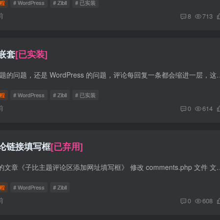
程
# WordPress
# Zibll
# 已实装
前
8
713
嵌套
[已实装]
前言 不知道是子比主题的问题，还是 WordPress 的问题，评论每回复一条都会缩进一层，这就导致无限套
程
# WordPress
# Zibll
# 已实装
前
0
614
论链接填写框
[已弃用]
参考登山亦有道博客的文章《子比主题评论区添加网址填写框》 修改 comments.php 文件 文件位置 wp-conten
程
# WordPress
# Zibll
前
0
608