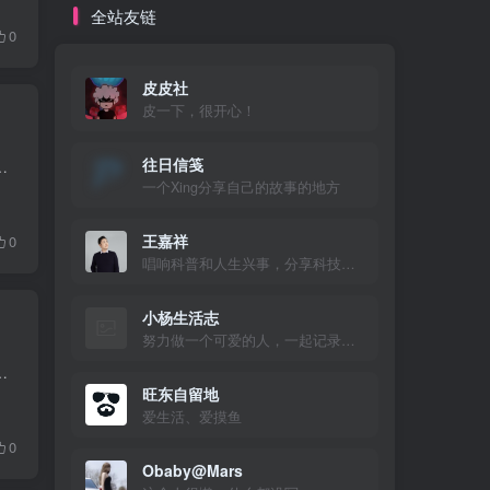
全站友链
0
皮皮社
皮一下，很开心！
往日信笺
娃，而且 WordPress 的最大嵌套数量为10，这就导致10层嵌套后只能开新的评论楼层。 解决方案...
一个Xing分享自己的故事的地方
王嘉祥
0
唱响科普和人生兴事，分享科技与美好生活
小杨生活志
努力做一个可爱的人，一起记录美好的生活！
t/themes/zibll/template/comments.php 搜索 邮箱 找到评论区填写框位置，代码添加位置...
旺东自留地
爱生活、爱摸鱼
0
Obaby@Mars