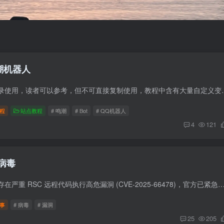
鸣潮机器人
此教程仅作为个人记录使用，读者可以参考，但不可直接复制使用，教程中
程
站点教程
# 鸣潮
# Bot
# QQ机器人
4
121
病毒
Next.js 漏洞 Next.js 存在严重 RSC 远程代码执行高危漏洞 (CVE-2025-66478)，官方已紧急发布修复，建议 Next.js 15/16 及部分 14.x Canary 用户立即升级。 这个漏洞
事
# 病毒
# 漏洞
25
205