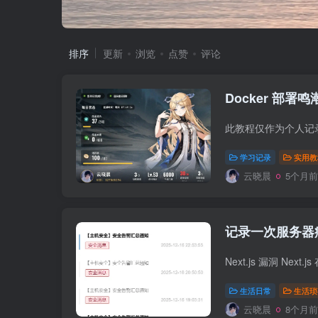
排序
更新
浏览
点赞
评论
Docker 部署
学习记录
实用教
云晓晨
5个月前
记录一次服务器
生活日常
生活琐
云晓晨
8个月前