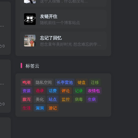
这个人很懒，什么都没写...
友链开往
随机前往一个博客站点
，子比主题并不适配Gravatar头像，也去询问过作者，给的答复是暂不考虑，所以只能自己动手了。 参考文献 参考登山亦有道博客的文章《子比主题使用Cravatar代替原有头像》 修改教程...
忘记了回忆
想念童年美好时光 想念难忘的学生时代 想念初恋的感觉
0
标签云
鸣潮
隐私空间
长亭雷池
键盘
迁移
差不多了，也就没再折腾。今天友链需要更新，就两分钟添加Git提交一下服务器就好，结果发现右键没有VSCode打开文件夹了，这样就有点不太方便了，Bing搜索了一下，发现修改注册表...
资源
语录
话费
评论
记录
表情包
腹泻
美化
站点
监控
病毒
生病
0
生活
漏洞
游记