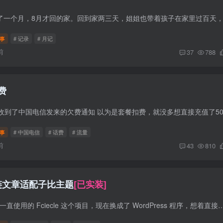
事
# 记录
# 月记
前
37
788
费
事
# 中国电信
# 话费
# 流量
前
43
810
 友链文章适配子比主题
[已实装]
前言 之前的友链文章一直使用的 Fciecle 这个项目，现在换成了 WordPress 程序，想着直接调用 WordPress 接口和数据库更方便管理。 修订历史