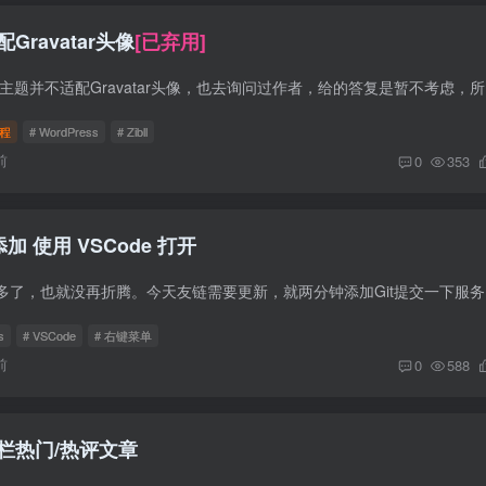
Gravatar头像
[已弃用]
前言 众所周知
程
# WordPress
# Zibll
前
0
353
添加 使用 VSCode 打开
这两天博客整的
s
# VSCode
# 右键菜单
前
0
588
侧边栏热门/热评文章