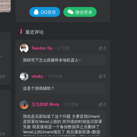
QQ登录
微信登录
最近评论
Teacher Du
21天前
0
含有大量自定义变量代码！ 大家新年快乐！！又好久没有写文章了 此教程不仅可以搭建鸣潮机器人，可以使用其他插件，例如终...
我研究下怎么搭建终末地机器人~
0
obaby
5个月前
0
这是个游戏辅助？
王九弦SZ·Ninty
5个月前
0
被评为 CVSS 最高风险等级 ...
我也是后面知道了这个问题 主要是我Umami
是部署在Vercel上面的 而升级的时候提示部署
失败 我直接就是一个备份数据库之后删掉了
Vercel上的Umami项目了 然后重新部署+数据
0
库迁移才搞好 整个过程花了我一下午的时间