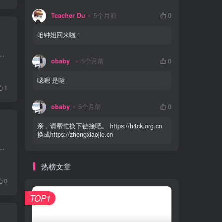
Teacher Du
5个月前
0
咱钟姐回来啦！
么多，觉得睡一觉就好了，结果第二天一起床就发烧到 39.4℃ 。去医院输了水，退烧了也没那么难受了。结果剩下几天一直腹...
obaby
5个月前
0
嗯嗯 是哒
1
obaby
5个月前
0
亲，请帮忙换下链接吧。 https://h4ck.org.cn
换成https://zhongxiaojie.cn
前那个键盘有的按键断触，就干脆出掉购入了标题这款键盘。这款键盘也有对应的 Pro 款，区别是 Pro 款是全铝外壳，但是...
热榜文章
0
TOP1