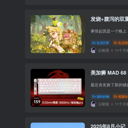
发烧+腹泻的双
生活日常
生活琐
云晓晨
11个月
美加狮 MAD 68
福利好物
资源分
云晓晨
11个月
2025年8月小记