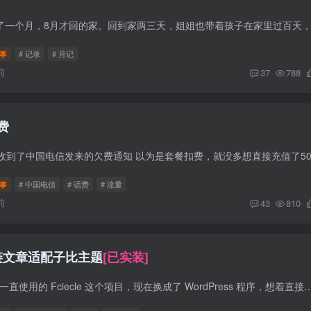
事
# 记录
# 月记
前
37
788
费
事
# 中国电信
# 话费
# 流量
前
43
810
 友链文章适配子比主题
[已实装]
前言 之前的友链文章一直使用的 Fciecle 这个项目，现在换成了 WordPress 程序，想着直接调用 WordPress 接口和数据库更方便管理。 修订历史