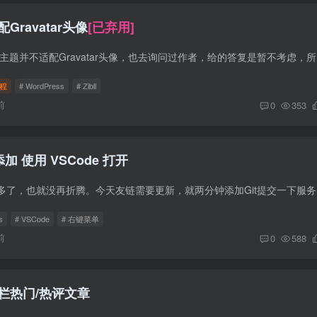
Gravatar头像
[已弃用]
前言 众所周知
程
# WordPress
# Zibll
前
0
353
添加 使用 VSCode 打开
这两天博客整的
s
# VSCode
# 右键菜单
前
0
588
侧边栏热门/热评文章