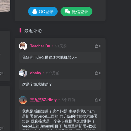
QQ登录
微信登录
最近评论
Teacher Du
21天前
0
含有大量自定义变量代码！ 大家新年快乐！！又好久没有写文章了 此教程不仅可以搭建鸣潮机器人，可以使用其他插件，例如终...
我研究下怎么搭建终末地机器人~
0
obaby
5个月前
0
这是个游戏辅助？
王九弦SZ·Ninty
5个月前
0
被评为 CVSS 最高风险等级 ...
我也是后面知道了这个问题 主要是我Umami
是部署在Vercel上面的 而升级的时候提示部署
失败 我直接就是一个备份数据库之后删掉了
Vercel上的Umami项目了 然后重新部署+数据
0
库迁移才搞好 整个过程花了我一下午的时间