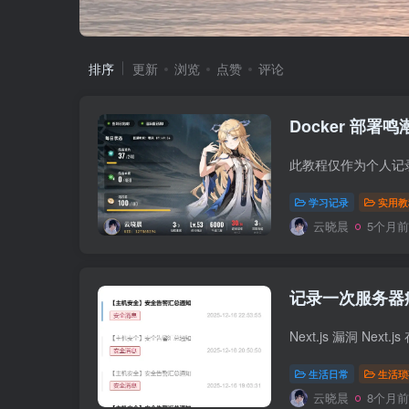
排序
更新
浏览
点赞
评论
Docker 部署
学习记录
实用教
云晓晨
5个月前
记录一次服务器
生活日常
生活琐
云晓晨
8个月前