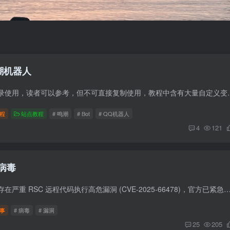
鸣潮机器人
此教程仅作为个人记录使用，读者可以参考，但不可直接复制使用，教程中
程
站点教程
# 鸣潮
# Bot
# QQ机器人
4
121
病毒
Next.js 漏洞 Next.js 存在严重 RSC 远程代码执行高危漏洞 (CVE-2025-66478)，官方已紧急发布修复，建议 Next.js 15/16 及部分 14.x Canary 用户立即升级。 这个漏洞
事
# 病毒
# 漏洞
25
205