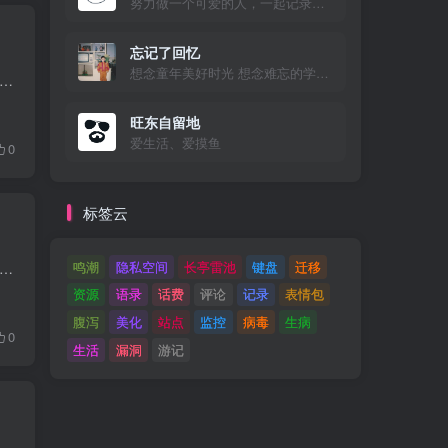
努力做一个可爱的人，一起记录美好的生活！
忘记了回忆
想念童年美好时光 想念难忘的学生时代 想念初恋的感觉
，子比主题并不适配Gravatar头像，也去询问过作者，给的答复是暂不考虑，所以只能自己动手了。 参考文献 参考登山亦有道博客的文章《子比主题使用Cravatar代替原有头像》 修改教程...
旺东自留地
爱生活、爱摸鱼
0
标签云
鸣潮
隐私空间
长亭雷池
键盘
迁移
差不多了，也就没再折腾。今天友链需要更新，就两分钟添加Git提交一下服务器就好，结果发现右键没有VSCode打开文件夹了，这样就有点不太方便了，Bing搜索了一下，发现修改注册表...
资源
语录
话费
评论
记录
表情包
腹泻
美化
站点
监控
病毒
生病
0
生活
漏洞
游记