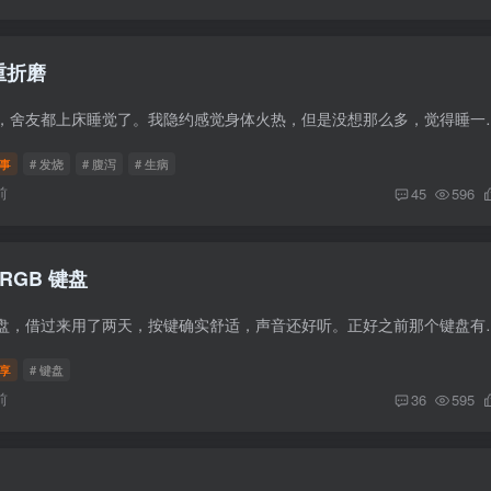
重折磨
事情起因是一个晚上，舍友都上床睡觉了。我隐约感觉身体火热，但是没想那
事
# 发烧
# 腹泻
# 生病
前
45
596
 RGB 键盘
最近舍友换了新的键盘，借过来用了两天，按键确实舒适，声音还好听。正好之
享
# 键盘
前
36
595