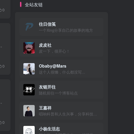
全站友链
0
往日信笺
一个Xing分享自己的故事的地方
皮皮社
娃，而且 WordPress 的最大嵌套数量为10，这就导致10层嵌套后只能开新的评论楼层。 解决方案...
皮一下，很开心！
Obaby@Mars
0
这个人很懒，什么都没写...
友链开往
随机前往一个博客站点
t/themes/zibll/template/comments.php 搜索 邮箱 找到评论区填写框位置，代码添加位置...
王嘉祥
唱响科普和人生兴事，分享科技与美好生活
0
小杨生活志