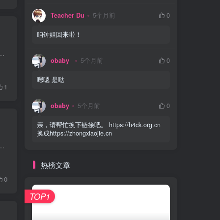
Teacher Du
5个月前
0
咱钟姐回来啦！
么多，觉得睡一觉就好了，结果第二天一起床就发烧到 39.4℃ 。去医院输了水，退烧了也没那么难受了。结果剩下几天一直腹...
obaby
5个月前
0
嗯嗯 是哒
1
obaby
5个月前
0
亲，请帮忙换下链接吧。 https://h4ck.org.cn
换成https://zhongxiaojie.cn
前那个键盘有的按键断触，就干脆出掉购入了标题这款键盘。这款键盘也有对应的 Pro 款，区别是 Pro 款是全铝外壳，但是...
热榜文章
0
TOP1