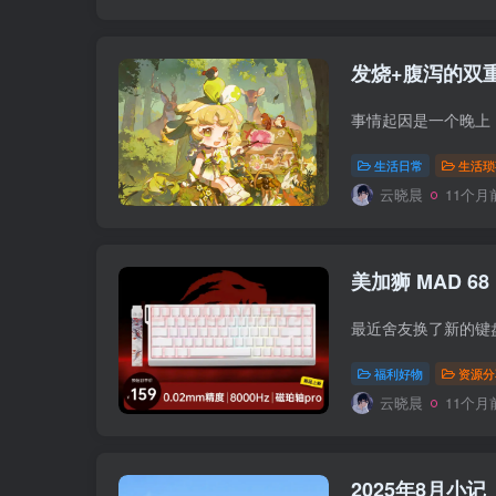
发烧+腹泻的双
生活日常
生活琐
云晓晨
11个月
美加狮 MAD 68
福利好物
资源分
云晓晨
11个月
2025年8月小记