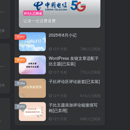
月初 7月在学校多待了一个月，8月才回的家。回到家两三天，姐姐也带着孩子在家里过百天，两个多月的小娃娃是真难照顾，晚上还要起来喂奶，姐姐说就是太熬得慌。有了小孩子花钱和瀑布一样，哪哪...
810人已阅读
记录一次话费退费
6
2025年8月小记
TOP2
12个月前
788人已阅读
WordPress 友链文章适配子
TOP3
比主题[已实装]
今天早上一醒来，就收到了中国电信发来的欠费通知 以为是套餐扣费，就没多想直接充值了50元话费。早上吃完饭打开中国电信APP想看看这个月话费多少，不看不知道一看吓一跳，这个月话费高达90+（...
12个月前
715人已阅读
子比评论区评论嵌套[已实装]
TOP4
0
12个月前
614人已阅读
子比主题添加评论链接填写
TOP5
框[已弃用]
12个月前
608人已阅读
 v1.1 底部翻页无法更新按钮列表 v1.2 优化UI、将定...