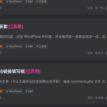
程
# WordPress
# Zibll
# 已实装
前
8
715
嵌套
[已实装]
前言 不知道是子比主题的问题，还是 WordPress 的问题，评论每回复一条都会缩进一层，这就导致无限套
程
# WordPress
# Zibll
# 已实装
前
0
614
论链接填写框
[已弃用]
参考登山亦有道博客的文章《子比主题评论区添加网址填写框》 修改 comments.php 文件 文件位置 wp-conten
程
# WordPress
# Zibll
前
0
608