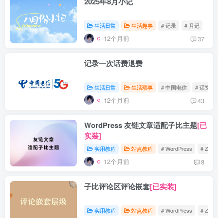
2025年8月小记
生活日常
生活趣事
# 记录
# 月记
12个月前
37
记录一次话费退费
生活日常
生活琐事
# 中国电信
# 话费
12个月前
43
WordPress 友链文章适配子比主题
[已
实装]
实用教程
站点教程
# WordPress
# Zibll
12个月前
8
子比评论区评论嵌套
[已实装]
实用教程
站点教程
# WordPress
# Zibll