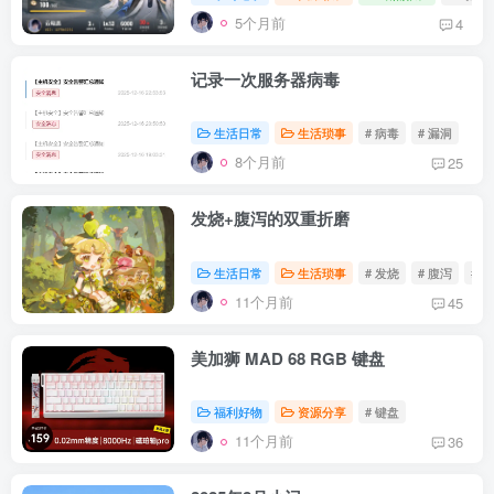
5个月前
4
记录一次服务器病毒
生活日常
生活琐事
# 病毒
# 漏洞
8个月前
25
发烧+腹泻的双重折磨
生活日常
生活琐事
# 发烧
# 腹泻
# 
11个月前
45
美加狮 MAD 68 RGB 键盘
福利好物
资源分享
# 键盘
11个月前
36