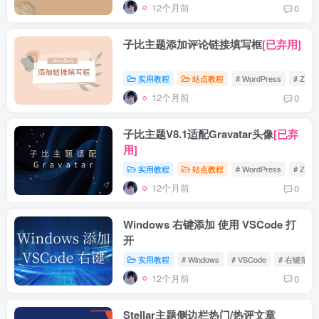
12个月前
0
子比主题添加评论链接填写框
[已弃用]
实用教程
站点教程
# WordPress
# Zibll
12个月前
0
子比主题V8.1适配Gravatar头像
[已弃
用]
实用教程
站点教程
# WordPress
# Zibll
12个月前
0
Windows 右键添加 使用 VSCode 打
开
实用教程
# Windows
# VSCode
# 右键菜单
12个月前
0
Stellar主题侧边栏热门/热评文章