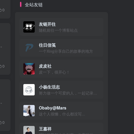
全站友链
0
友链开往
随机前往一个博客站点
往日信笺
娃，而且 WordPress 的最大嵌套数量为10，这就导致10层嵌套后只能开新的评论楼层。 解决方案...
一个Xing分享自己的故事的地方
皮皮社
0
皮一下，很开心！
小杨生活志
努力做一个可爱的人，一起记录美好的生活！
t/themes/zibll/template/comments.php 搜索 邮箱 找到评论区填写框位置，代码添加位置...
Obaby@Mars
这个人很懒，什么都没写...
0
王嘉祥