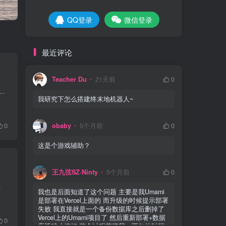
QQ登录
微信登录
最近评论
Teacher Du
21天前
0
含有大量自定义变量代码！ 大家新年快乐！！又好久没有写文章了 此教程不仅可以搭建鸣潮机器人，可以使用其他插件，例如终...
我研究下怎么搭建终末地机器人~
0
obaby
5个月前
0
这是个游戏辅助？
王九弦SZ·Ninty
5个月前
0
被评为 CVSS 最高风险等级 ...
我也是后面知道了这个问题 主要是我Umami
是部署在Vercel上面的 而升级的时候提示部署
失败 我直接就是一个备份数据库之后删掉了
Vercel上的Umami项目了 然后重新部署+数据
0
库迁移才搞好 整个过程花了我一下午的时间