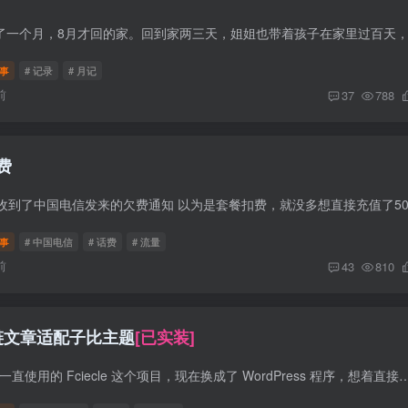
事
# 记录
# 月记
前
37
788
费
事
# 中国电信
# 话费
# 流量
前
43
810
 友链文章适配子比主题
[已实装]
前言 之前的友链文章一直使用的 Fciecle 这个项目，现在换成了 WordPress 程序，想着直接调用 WordPress 接口和数据库更方便管理。 修订历史