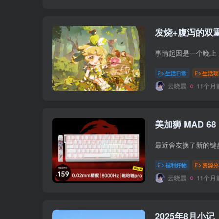
发烧+腹泻的双
生活日常
生活琐
云晓晨
11个月
美加狮 MAD 68
福利好物
资源分
云晓晨
11个月
2025年8月小记