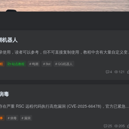
鸣潮机器人
此教程仅作为个人记录使用，读者可以参考，但不可直接复制使用，教程中
程
站点教程
# 鸣潮
# Bot
# QQ机器人
4
121
病毒
Next.js 漏洞 Next.js 存在严重 RSC 远程代码执行高危漏洞 (CVE-2025-66478)，官方已紧急发布修复，建议 Next.js 15/16 及部分 14.x Canary 用户立即升级。 这个漏洞
事
# 病毒
# 漏洞
25
205