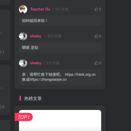
Teacher Du
5个月前
0
咱钟姐回来啦！
么多，觉得睡一觉就好了，结果第二天一起床就发烧到 39.4℃ 。去医院输了水，退烧了也没那么难受了。结果剩下几天一直腹...
obaby
5个月前
0
嗯嗯 是哒
1
obaby
5个月前
0
亲，请帮忙换下链接吧。 https://h4ck.org.cn
换成https://zhongxiaojie.cn
前那个键盘有的按键断触，就干脆出掉购入了标题这款键盘。这款键盘也有对应的 Pro 款，区别是 Pro 款是全铝外壳，但是...
热榜文章
0
TOP1