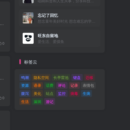
唱响科普和人生兴事，分享科技与美好生活
忘记了回忆
想念童年美好时光 想念难忘的学生时代 想念初恋的感觉
，子比主题并不适配Gravatar头像，也去询问过作者，给的答复是暂不考虑，所以只能自己动手了。 参考文献 参考登山亦有道博客的文章《子比主题使用Cravatar代替原有头像》 修改教程...
旺东自留地
爱生活、爱摸鱼
0
标签云
鸣潮
隐私空间
长亭雷池
键盘
迁移
差不多了，也就没再折腾。今天友链需要更新，就两分钟添加Git提交一下服务器就好，结果发现右键没有VSCode打开文件夹了，这样就有点不太方便了，Bing搜索了一下，发现修改注册表...
资源
语录
话费
评论
记录
表情包
腹泻
美化
站点
监控
病毒
生病
0
生活
漏洞
游记