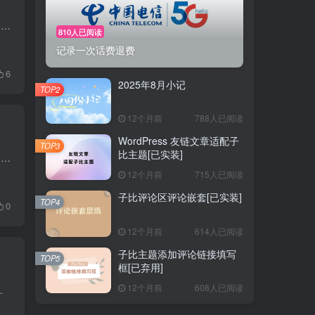
月初 7月在学校多待了一个月，8月才回的家。回到家两三天，姐姐也带着孩子在家里过百天，两个多月的小娃娃是真难照顾，晚上还要起来喂奶，姐姐说就是太熬得慌。有了小孩子花钱和瀑布一样，哪哪...
810人已阅读
记录一次话费退费
6
2025年8月小记
TOP2
12个月前
788人已阅读
WordPress 友链文章适配子
TOP3
比主题[已实装]
今天早上一醒来，就收到了中国电信发来的欠费通知 以为是套餐扣费，就没多想直接充值了50元话费。早上吃完饭打开中国电信APP想看看这个月话费多少，不看不知道一看吓一跳，这个月话费高达90+（...
12个月前
715人已阅读
子比评论区评论嵌套[已实装]
TOP4
0
12个月前
614人已阅读
子比主题添加评论链接填写
TOP5
框[已弃用]
12个月前
608人已阅读
 v1.1 底部翻页无法更新按钮列表 v1.2 优化UI、将定...