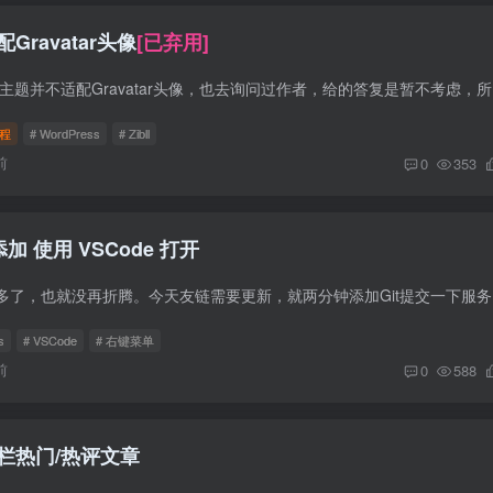
Gravatar头像
[已弃用]
前言 众所周知
程
# WordPress
# Zibll
前
0
353
添加 使用 VSCode 打开
这两天博客整的
s
# VSCode
# 右键菜单
前
0
588
侧边栏热门/热评文章