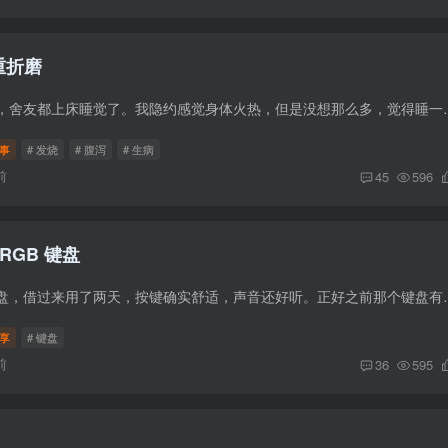
重折磨
事情起因是一个晚上，舍友都上床睡觉了。我隐约感觉身体火热，但是没想那
事
# 发烧
# 腹泻
# 生病
前
45
596
 RGB 键盘
最近舍友换了新的键盘，借过来用了两天，按键确实舒适，声音还好听。正好之
享
# 键盘
前
36
595