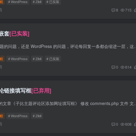
程
# WordPress
# Zibll
# 已实装
前
8
715
嵌套
[已实装]
前言 不知道是子比主题的问题，还是 WordPress 的问题，评论每回复一条都会缩进一层，这就导致无限套
程
# WordPress
# Zibll
# 已实装
前
0
614
论链接填写框
[已弃用]
参考登山亦有道博客的文章《子比主题评论区添加网址填写框》 修改 comments.php 文件 文件位置 wp-conten
程
# WordPress
# Zibll
前
0
608