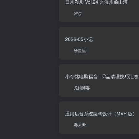
日常漫步 Vol.24 之漫步前山河
雅余
2026-05小记
绘星里
小存储电脑福音：C盘清理技巧汇总
龙鲲博客
通用后台系统架构设计（MVP 版）
乔人尹