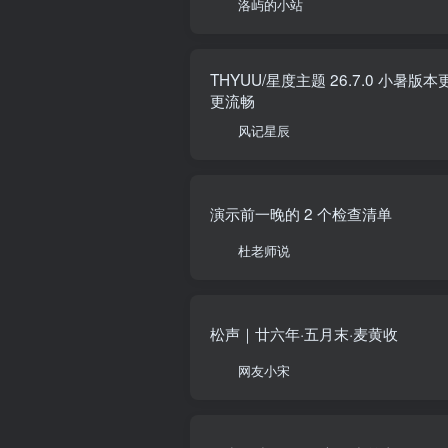
洛屿的小站
THYUU/星度主题 26.7.0 
更流畅
风记星辰
演示前一晚的 2 个检查清单
杜老师说
松声｜廿六年·五月末·麦黄收
网友小宋