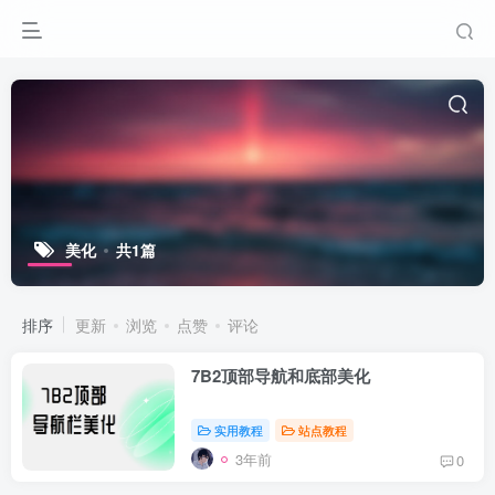
美化
共1篇
排序
更新
浏览
点赞
评论
7B2顶部导航和底部美化
实用教程
站点教程
3年前
0