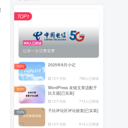
是
Teacher Du
21天前
0
TOP1
我研究下怎么搭建终末地机器人~
obaby
5个月前
0
808人已阅读
记录一次话费退费
这是个游戏辅助？
2025年8月小记
王九弦SZ·Ninty
5个月前
0
TOP2
我也是后面知道了这个问题 主要是我Umami
12个月前
788人已阅读
是部署在Vercel上面的 而升级的时候提示部署
失败 我直接就是一个备份数据库之后删掉了
WordPress 友链文章适配子
TOP3
Vercel上的Umami项目了 然后重新部署+数据
比主题[已实装]
库迁移才搞好 整个过程花了我一下午的时间
12个月前
713人已阅读
Teacher Du
5个月前
0
子比评论区评论嵌套[已实装]
TOP4
咱钟姐回来啦！
12个月前
614人已阅读