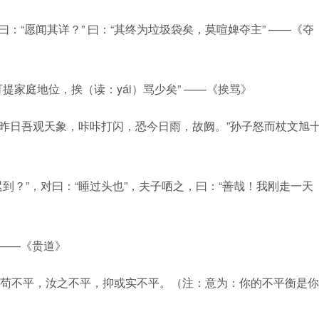
麟曰：“愿闻其详？” 曰：“其终为垃圾袋矣，莫喧婢夺主” ——《夺
可提家庭地位，挨（读：yái）骂少矣” ——《挨骂》
曰：“昨日吾观天象，咔咔打闪，恐今日雨，故阙。”孙子怒而杖文旭
迟到？”，对曰：“睡过头也”，夫子哂之，曰：“善哉！我刚走一天
 ——《贵道》
平？苟不平，汝之不平，抑或实不平。（注：意为：你的不平衡是你