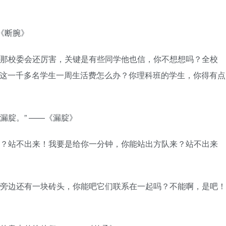
—《断腕》
，比那校委会还厉害，关键是有些同学他也信，你不想想吗？全校
名啊，这一千多名学生一周生活费怎么办？你理科班的学生，你得有点
漏腚。” ——《漏腚》
队来？站不出来！我要是给你一分钟，你能站出方队来？站不出来
机，旁边还有一块砖头，你能吧它们联系在一起吗？不能啊，是吧！