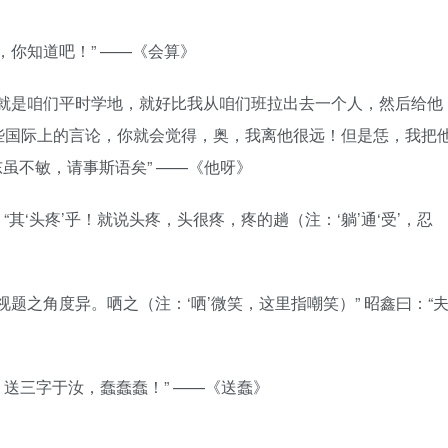
，你知道吧！” ——《会算》
实它就是咱们平时学地，就好比我从咱们班拉出去一个人，然后给他
些国际上的言论，你就会觉得，奥，我离他很远！但是恁，我把
东虽不敏，请事斯语矣” ——《他呀》
：“其‘头疼’乎！就说头疼，头很疼，疼的趟（注：‘躺’通‘受’，忍
视题之角度异。哂之（注：‘哂’微笑，这里指嘲笑）” 昭鑫曰：“
！送三字于汝，蠢蠢蠢！” ——《送蠢》