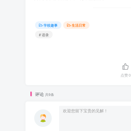
学校趣事
生活日常
# 语录
点赞
0
评论
共9条