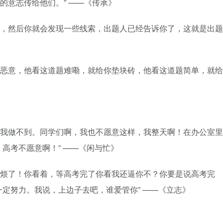
我的意志传给他们。” ——《传承》
，唉，然后你就会发现一些线索，出题人已经告诉你了，这就是出题
也是恶意，他看这道题难嘞，就给你垫块砖，他看这道题简单，就给
了，我做不到。同学们啊，我也不愿意这样，我整天啊！在办公室里
高考不愿意啊！” ——《闲与忙》
都学烦了！你看着，等高考完了你看我还逼你不？你要是说高考完
定努力。我说，上边子去吧，谁爱管你” ——《立志》