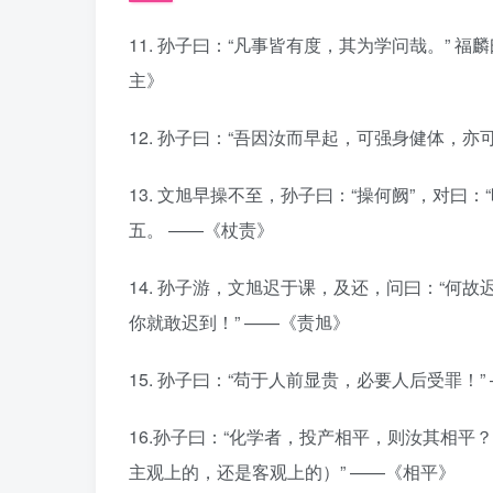
11. 孙子曰：“凡事皆有度，其为学问哉。” 福
主》
12. 孙子曰：“吾因汝而早起，可强身健体，亦
13. 文旭早操不至，孙子曰：“操何阙”，对
五。 ——《杖责》
14. 孙子游，文旭迟于课，及还，问曰：“何故
你就敢迟到！” ——《责旭》
15. 孙子曰：“苟于人前显贵，必要人后受罪！”
16.孙子曰：“化学者，投产相平，则汝其相
主观上的，还是客观上的）” ——《相平》