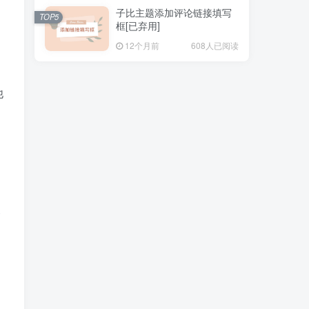
obaby
5个月前
0
子比主题添加评论链接填写
TOP5
框[已弃用]
嗯嗯 是哒
12个月前
608人已阅读
obaby
5个月前
0
他
亲，请帮忙换下链接吧。 https://h4ck.org.cn
换成https://zhongxiaojie.cn
热榜文章
TOP1
夫
808人已阅读
记录一次话费退费