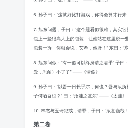
6. 孙子曰：“这就好比打游戏，你得会算才行来
7. 旭东问题，子曰：“这个题看似很难，其
包上一些很高大上的包装，让他站在这里说一
包装一拆，你就会说，艾希，他呀！” 东曰：“
8. 旭东问假：“有一假可以终身请之者乎” 子曰
受，忍耐）不了了” ——《请假》
9. 孙子曰：“以吾一日长乎尔，何也？吾与汝所
子何哂吾也？” 曰：“汝洼之甚尔” ——《太洼》
10. 林杰与玉琦犯戒，请罪，子曰：“汝甚蠢哉
第二卷