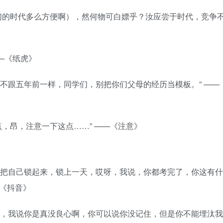
：你们的时代多么方便啊），然何物可白嫖乎？汝应尝于时代，竞争
——《纸虎》
前不跟五年前一样，同学们，别把你们父母的经历当模板。” ——
点，昂，注意一下这点……” ——《注意》
之后把自己锁起来，锁上一天，哎呀，我说，你都考完了，你这有什
—《抖音》
讲过，我说你是真没良心啊，你可以说你没记住，但是你不能埋汰我